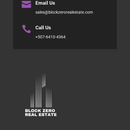

Email Us
sales@blockzerorealestate.com

Call Us
+507-6410-4364