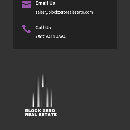

Email Us
sales@blockzerorealestate.com

Call Us
+507-6410-4364